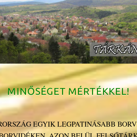
MINŐSÉGET MÉRTÉKKEL!
ORSZÁG EGYIK LEGPATINÁSABB BORV
 BORVIDÉKEN, AZON BELÜL FELSŐTÁ