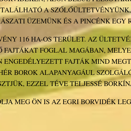
TALÁLHATÓ A SZŐLŐÜLTETVÉNYÜNK,
ÁSZATI ÜZEMÜNK ÉS A PINCÉNK EGY 
ÉNY 116 HA-OS TERÜLET. AZ ÜLTETVÉ
 FAJTÁKAT FOGLAL MAGÁBAN, MELY
N ENGEDÉLYEZETT FAJTÁK MIND MEG
EHÉR BOROK ALAPANYAGÁUL SZOLGÁL
SZTJÜK, EZZEL TÉVE TELJESSÉ BORKÍ
LJA MEG ÖN IS AZ EGRI BORVIDÉK LEG