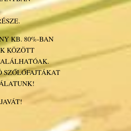
RÉSZE.
NY KB. 80%-BAN
EK KÖZÖTT
TALÁLHATÓAK.
Ó SZŐLŐFAJTÁKAT
NÁLATUNK!
JAVÁT!