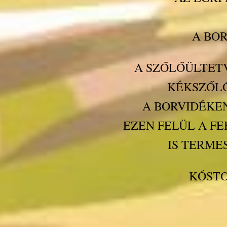
A BOR
A SZŐLŐÜLTETV
KÉKSZŐLŐ
A BORVIDÉKE
EZEN FELÜL A F
IS TERME
KÓSTO